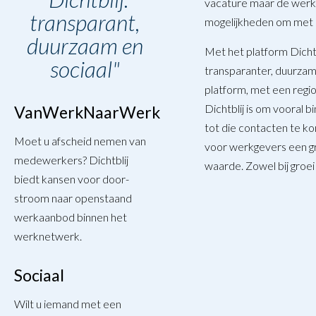
vacature maar de werkg
het
transparant,
mogelijkheden om met 
zoekveld
duurzaam en
Met het platform Dicht
sociaal"
transparanter, duurzame
platform, met een regi
Dichtblij is om vooral 
VanWerkNaarWerk
tot die contacten te k
Moet u afscheid nemen van
voor werkgevers een g
medewerkers? Dichtblij
waarde. Zowel bij groei a
biedt kansen voor door­
stroom naar openstaand
werkaanbod binnen het
werknetwerk.
Sociaal
Wilt u iemand met een